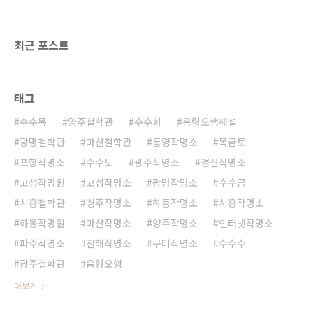
최근 포스트
태그
수수목
양주철학관
수수화
음령오행해설
광명철학관
마산철학관
통영작명소
목금토
포항작명소
수수토
광주작명소
경산작명소
고성작명원
고성작명소
광명작명소
수수금
시흥철학관
경주작명소
하동작명소
시흥작명소
하동작명원
마산작명소
양주작명소
인터넷작명소
파주작명소
진해작명소
구미작명소
수수수
광주철학관
음령오행
더보기