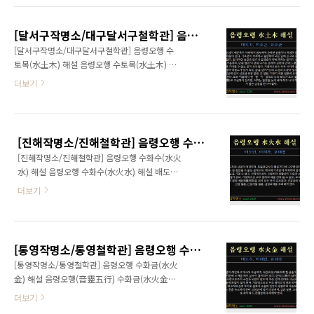
어서 혈압성 질환, 신경쇠약, 간기능 저하 등에
마련되는데 문제점이 속출하여 좌절 속에 목적
유의해야 하고, 특히 유아나 어린이는 비만증에
달성을 이루지 못하고, 경제적 불안정과 재난이
걸리기 쉬우므로 식생활 습관을 바르게 걸러야
[달서구작명소/대구달서구철학관] 음령오행 수토목(水土木) 해설
겹쳐 주거 환경과 직업궁에 안정을 얻지 못하며,
겠다. www.eN..
[달서구작명소/대구달서구철학관] 음령오행 수
가정적으로도 부모, 형제덕이 없게 되고 부부자
토목(水土木) 해설 음령오행 수토목(水土木) 해
간에 화목치 못해 가정에 파국이 오는 운을 유도
설 배우기, 미효근, 표호균 감수성이 예민하고 이
더보기
하게 한다. 건강상에 있어서 신경쇠약, 신장질환
해력이 풍부하며 온화한 성품이나 허영과 편견
에 유의해야 하고, 이름에 원, 형, 이, 정격의 수리
된 마음이 있다. 기초운이 부족하고 불안하여 모
획수가 모두 흉수(凶數)이면 급변, 단명 등의 흉
든 일에 곤고와 장애가 많고, 일시적인 성공은 있
조가 있게 된다. www.eNAME.kr
으나 끝맺음이 약해 꾀하는 일마다 실패를 거듭
[진해작명소/진해철학관] 음령오행 수화수(水火水) 해설
하며, 만원 벌면 이 만원 나가는 경제적 곤란과
[진해작명소/진해철학관] 음령오행 수화수(水火
인덕(人德)을 전혀 기대할 수 없는 운이 유도된
水) 해설 음령오행 수화수(水火水) 해설 배도민,
다. 가정적으로도 부부 사이에 불화가 많아 이별
미래복, 표태명 조급하고 신경이 예민하며, 독불
수가 있게 되고, 삶을 살아가는데 수심과 고생이
더보기
장군식의 행동거지에 나약한 면까지 있는 등 좀
많으며, 건강상에 있어 신경성 위장 질환, 간 질
잡을 수 없는 성격으로, 매사에 기초운이 부족하
환, 기관지 계통 질환에 유의해야 한다. 특히 이
여 업무에 성공을 기할 수 없고, 사회적으로도 고
름에서 원격, 형격, 이격, 정격의 수리 획수가 모
립되어 생활상이 고충과 곤고가 많게 된다. 가정
두 흉수(凶數)로 구성되어 있으면 여자는 결혼을
[통영작명소/통영철학관] 음령오행 수화금(水火金) 해설
적으로 부모 형제의 덕을 전혀 볼 수 없고, 부부
늦게 해..
[통영작명소/통영철학관] 음령오행 수화금(水火
지간에 생리사별(生離死別)을 겪게 되는 운이
金) 해설 음령오행(音靈五行) 수화금(水火金)
유도된다. 건강상에 있어 신장 질환, 신경계통 질
해설 배도수, 미래진, 표태숙 신경이 예민하고 매
더보기
환, 심장쇠약을 주의해야 한다. www.eNAME.kr
사에 조급하며, 내강외유(外柔內剛)한 성품이