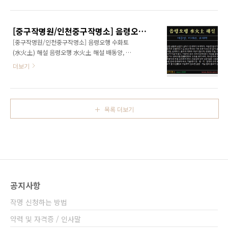
다. 부지런해 노력을 해도 실속이 결여되어 있고,
인덕(人德)이 없어 주위 사람으로부터 구설과 모
함이 많으며, 하는 일에 장애와 고난으로 성공에
[중구작명원/인천중구작명소] 음령오행 수화토(水火土) 해설
좌절이 많게 된다. 가정적으로도 부모 형제의 인
[중구작명원/인천중구작명소] 음령오행 수화토
연과 덕이 적고, 배우자와 성격 차이로 불화가 속
(水火土) 해설 음령오행 水火土 해설 배동양, 미
출해 집안이 냉랭하며 자손덕도 없는 운을 유도
래안, 표태혁 민감한 성품에 성질이 급하고 인내
하게 한다. 건강상에 있어 신경쇠약, 심장질환,
더보기
력이 부족하다. 처음엔 업무가 그럴듯하게 진행
고혈압 및 류마티스, 관절염에 주의해야 한다.
되다가 곧 판단 착오와 기회 포착 미숙으로 일이
www.eNAME.kr
중도에 좌절, 실패되고, 불의의 재화와 재난이 많
으며, 안정된 직업, 직장과 주거가 없게 된다. 가
목록 더보기
정적으로도 부부지간에 항시 서로를 원망하며
살거나 생리사별(生離死別)의 고초를 겪게 되
며, 자식운마저 쇠약한 하향세의 운을 유도하게
한다. 건강상에 있어 심장 질환, 신경과민, 당뇨
병 등에 유의해야 하고, 이름에서 원·형·이·정
격의 수리 획수가 모두 흉수(凶數)로 구성되어
있으면 급변 등의 흉조가 있다. www.eNAME.kr
공지사항
작명 신청하는 방법
약력 및 자격증 / 인사말