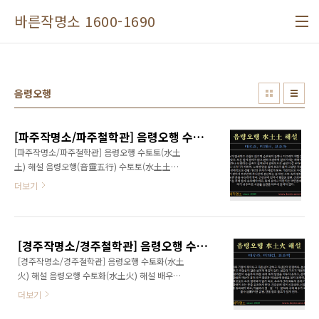
본문 바로가기
바른작명소 1600-1690
음령오행
[파주작명소/파주철학관] 음령오행 수토토(水土土) 해설
[파주작명소/파주철학관] 음령오행 수토토(水土
土) 해설 음령오행(音靈五行) 수토토(水土土)
해설 배우효, 미해이, 표호욱 두뇌가 명석하고 수
더보기
완도 있으며, 승부욕이 강하나 지구력이 약한 단
점이 있다. 모든 일에 장애가 많고 변화무쌍하여
겉보기에는 화려하고 웅장하나 내면에는 실속이
결여되어 경제적으로 금전이 잘 모아지지 않고
[경주작명소/경주철학관] 음령오행 수토화(水土火) 해설
나가기가 바쁘며, 노력한 만큼 일에 효과가 없어
[경주작명소/경주철학관] 음령오행 수토화(水土
고생만 가중되고 전체적으로 생활 기반의 유지
火) 해설 음령오행 수토화(水土火) 해설 배우라,
가 어렵게 된다. 가정적으로 가정불화가 잦아서
미해린, 표호택 재치와 기량이 뛰어나고 자존심
부부간에 자식간에 분산되는 등 악전 고투 속에
더보기
이 강하고, 자신감이 만만하나 분수를 모르고 허
말년이 고독한 운을 유도하게 한다. 건강상에 있
영심이 많은 성격적 특징이 있다. 성공의 기초가